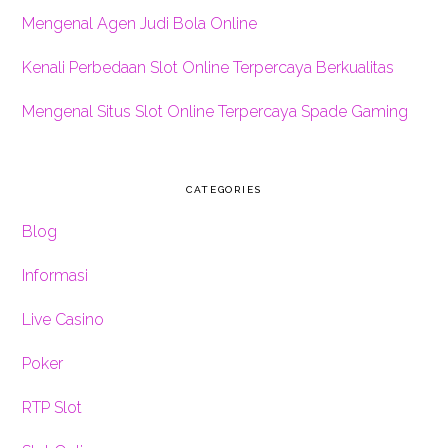
Mengenal Agen Judi Bola Online
Kenali Perbedaan Slot Online Terpercaya Berkualitas
Mengenal Situs Slot Online Terpercaya Spade Gaming
CATEGORIES
Blog
Informasi
Live Casino
Poker
RTP Slot