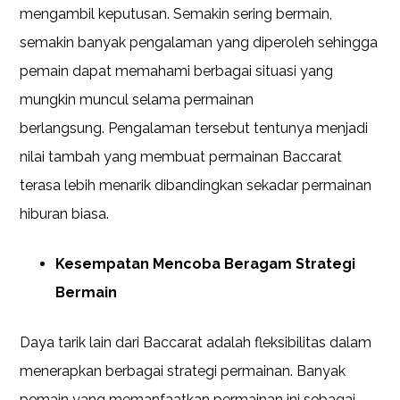
mengambil keputusan. Semakin sering bermain,
semakin banyak pengalaman yang diperoleh sehingga
pemain dapat memahami berbagai situasi yang
mungkin muncul selama permainan
berlangsung.
Pengalaman tersebut tentunya menjadi
nilai tambah yang membuat permainan Baccarat
terasa lebih menarik dibandingkan sekadar permainan
hiburan biasa.
Kesempatan Mencoba Beragam Strategi
Bermain
Daya tarik lain dari Baccarat adalah fleksibilitas dalam
menerapkan berbagai strategi permainan. Banyak
pemain yang memanfaatkan permainan ini sebagai