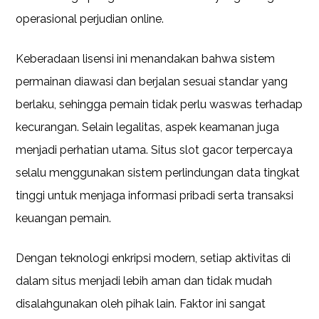
operasional perjudian online.
Keberadaan lisensi ini menandakan bahwa sistem
permainan diawasi dan berjalan sesuai standar yang
berlaku, sehingga pemain tidak perlu waswas terhadap
kecurangan. Selain legalitas, aspek keamanan juga
menjadi perhatian utama. Situs slot gacor terpercaya
selalu menggunakan sistem perlindungan data tingkat
tinggi untuk menjaga informasi pribadi serta transaksi
keuangan pemain.
Dengan teknologi enkripsi modern, setiap aktivitas di
dalam situs menjadi lebih aman dan tidak mudah
disalahgunakan oleh pihak lain. Faktor ini sangat