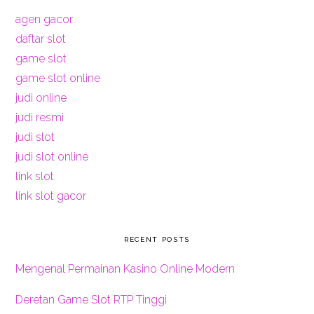
agen gacor
daftar slot
game slot
game slot online
judi online
judi resmi
judi slot
judi slot online
link slot
link slot gacor
RECENT POSTS
Mengenal Permainan Kasino Online Modern
Deretan Game Slot RTP Tinggi