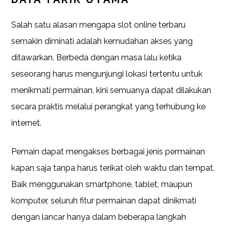
Salah satu alasan mengapa slot online terbaru
semakin diminati adalah kemudahan akses yang
ditawarkan. Berbeda dengan masa lalu ketika
seseorang harus mengunjungi lokasi tertentu untuk
menikmati permainan, kini semuanya dapat dilakukan
secara praktis melalui perangkat yang terhubung ke
internet.
Pemain dapat mengakses berbagai jenis permainan
kapan saja tanpa harus terikat oleh waktu dan tempat.
Baik menggunakan smartphone, tablet, maupun
komputer, seluruh fitur permainan dapat dinikmati
dengan lancar hanya dalam beberapa langkah