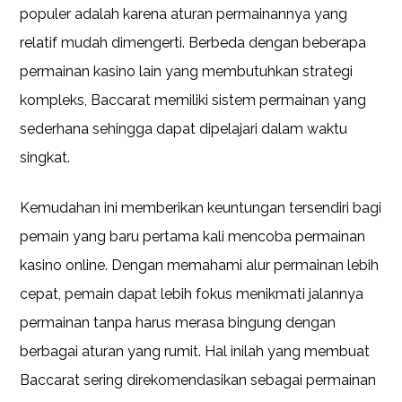
populer adalah karena aturan permainannya yang
relatif mudah dimengerti. Berbeda dengan beberapa
permainan kasino lain yang membutuhkan strategi
kompleks, Baccarat memiliki sistem permainan yang
sederhana sehingga dapat dipelajari dalam waktu
singkat.
Kemudahan ini memberikan keuntungan tersendiri bagi
pemain yang baru pertama kali mencoba permainan
kasino online. Dengan memahami alur permainan lebih
cepat, pemain dapat lebih fokus menikmati jalannya
permainan tanpa harus merasa bingung dengan
berbagai aturan yang rumit. Hal inilah yang membuat
Baccarat sering direkomendasikan sebagai permainan