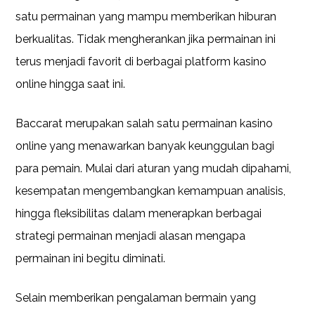
satu permainan yang mampu memberikan hiburan
berkualitas. Tidak mengherankan jika permainan ini
terus menjadi favorit di berbagai platform kasino
online hingga saat ini.
Baccarat merupakan salah satu permainan kasino
online yang menawarkan banyak keunggulan bagi
para pemain. Mulai dari aturan yang mudah dipahami,
kesempatan mengembangkan kemampuan analisis,
hingga fleksibilitas dalam menerapkan berbagai
strategi permainan menjadi alasan mengapa
permainan ini begitu diminati.
Selain memberikan pengalaman bermain yang