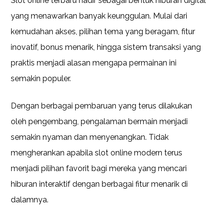
Slot online terbaru hadir sebagai bentuk hiburan digital
yang menawarkan banyak keunggulan. Mulai dari
kemudahan akses, pilihan tema yang beragam, fitur
inovatif, bonus menarik, hingga sistem transaksi yang
praktis menjadi alasan mengapa permainan ini
semakin populer.
Dengan berbagai pembaruan yang terus dilakukan
oleh pengembang, pengalaman bermain menjadi
semakin nyaman dan menyenangkan. Tidak
mengherankan apabila slot online modern terus
menjadi pilihan favorit bagi mereka yang mencari
hiburan interaktif dengan berbagai fitur menarik di
dalamnya.