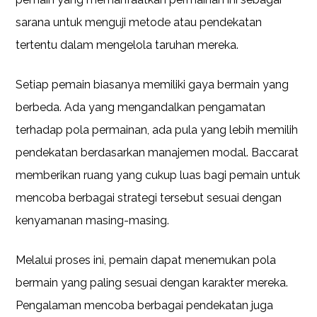
sarana untuk menguji metode atau pendekatan
tertentu dalam mengelola taruhan mereka.
Setiap pemain biasanya memiliki gaya bermain yang
berbeda. Ada yang mengandalkan pengamatan
terhadap pola permainan, ada pula yang lebih memilih
pendekatan berdasarkan manajemen modal. Baccarat
memberikan ruang yang cukup luas bagi pemain untuk
mencoba berbagai strategi tersebut sesuai dengan
kenyamanan masing-masing.
Melalui proses ini, pemain dapat menemukan pola
bermain yang paling sesuai dengan karakter mereka.
Pengalaman mencoba berbagai pendekatan juga