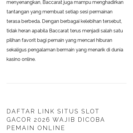
menyenangkan, Baccarat juga mampu menghadirkan
tantangan yang membuat setiap sesi permainan
terasa berbeda. Dengan berbagai kelebihan tersebut,
tidak heran apabila Baccarat terus menjadi salah satu
pilihan favorit bagi pemain yang mencari hiburan
sekaligus pengalaman bermain yang menarik di dunia
kasino online.
DAFTAR LINK SITUS SLOT
GACOR 2026 WAJIB DICOBA
PEMAIN ONLINE