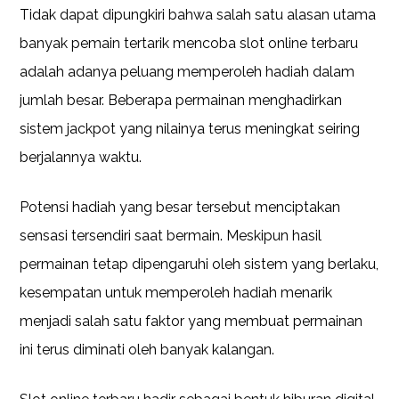
Tidak dapat dipungkiri bahwa salah satu alasan utama
banyak pemain tertarik mencoba slot online terbaru
adalah adanya peluang memperoleh hadiah dalam
jumlah besar. Beberapa permainan menghadirkan
sistem jackpot yang nilainya terus meningkat seiring
berjalannya waktu.
Potensi hadiah yang besar tersebut menciptakan
sensasi tersendiri saat bermain. Meskipun hasil
permainan tetap dipengaruhi oleh sistem yang berlaku,
kesempatan untuk memperoleh hadiah menarik
menjadi salah satu faktor yang membuat permainan
ini terus diminati oleh banyak kalangan.