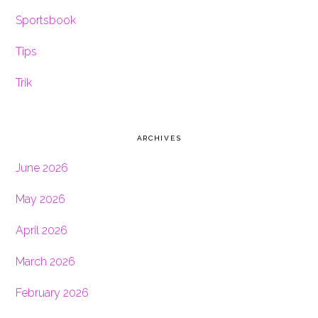
Sportsbook
Tips
Trik
ARCHIVES
June 2026
May 2026
April 2026
March 2026
February 2026