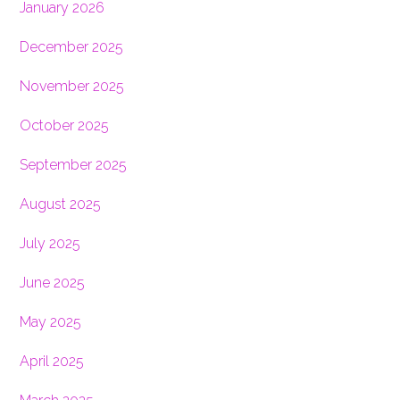
January 2026
December 2025
November 2025
October 2025
September 2025
August 2025
July 2025
June 2025
May 2025
April 2025