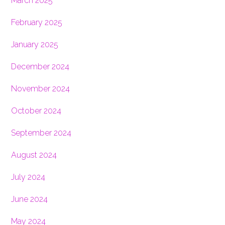
March 2025
February 2025
January 2025
December 2024
November 2024
October 2024
September 2024
August 2024
July 2024
June 2024
May 2024