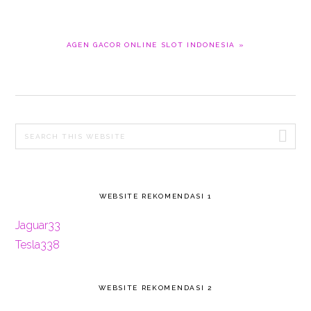
POST:
NEXT
AGEN GACOR ONLINE SLOT INDONESIA »
POST:
PRIMARY
Search
SIDEBAR
this
website
WEBSITE REKOMENDASI 1
Jaguar33
Tesla338
WEBSITE REKOMENDASI 2