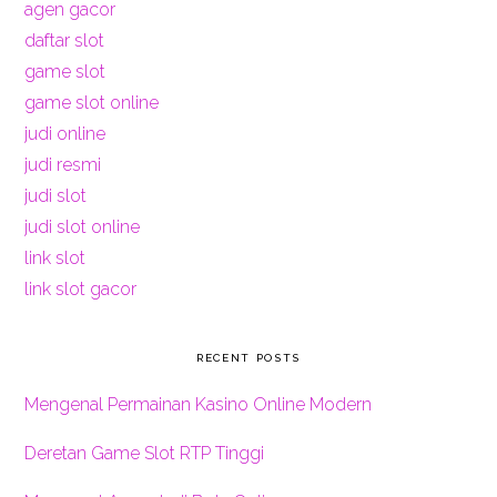
agen gacor
daftar slot
game slot
game slot online
judi online
judi resmi
judi slot
judi slot online
link slot
link slot gacor
RECENT POSTS
Mengenal Permainan Kasino Online Modern
Deretan Game Slot RTP Tinggi